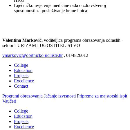
HKO
Liječničko uvjerenje medicine rada o zdravstvenoj
sposobnosti za posluživanje hrane i pića
Prijava
Valentina Marković,
voditeljica programa obrazovanja odraslih -
sektor TURIZAM I UGOSTITELJSTVO
vmarkovic@obrtnicko-uciliste.hr
, 01/4826012
College
Education
Projects
Excellence
Contact
Programi obrazovanja
Jačanje izvrsnosti
Pripreme za majstorski ispit
Vaučeri
College
Education
Projects
Excellence