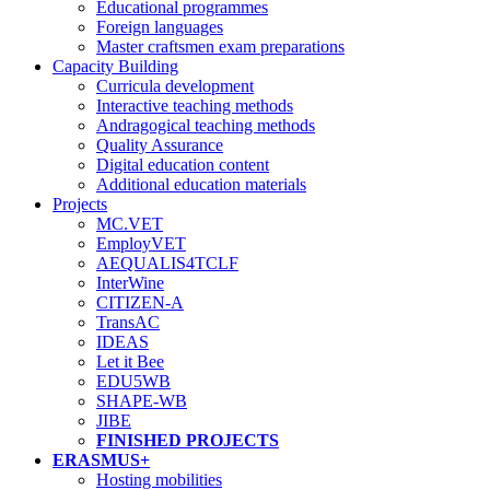
Educational programmes
Foreign languages
Master craftsmen exam preparations
Capacity Building
Curricula development
Interactive teaching methods
Andragogical teaching methods
Quality Assurance
Digital education content
Additional education materials
Projects
MC.VET
EmployVET
AEQUALIS4TCLF
InterWine
CITIZEN-A
TransAC
IDEAS
Let it Bee
EDU5WB
SHAPE-WB
JIBE
FINISHED PROJECTS
ERASMUS+
Hosting mobilities