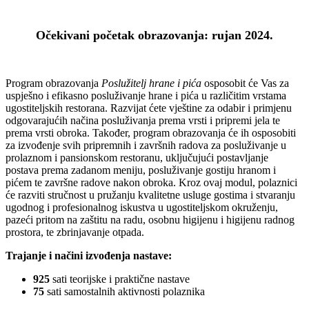
Očekivani početak obrazovanja: rujan 2024.
1
Program obrazovanja
Poslužitelj hrane i pića
osposobit će Vas za
uspješno i efikasno posluživanje hrane i pića u različitim vrstama
ugostiteljskih restorana. Razvijat ćete vještine za odabir i primjenu
odgovarajućih načina posluživanja prema vrsti i pripremi jela te
prema vrsti obroka. Također, program obrazovanja će ih osposobiti
za izvođenje svih pripremnih i završnih radova za posluživanje u
prolaznom i pansionskom restoranu, uključujući postavljanje
postava prema zadanom meniju, posluživanje gostiju hranom i
pićem te završne radove nakon obroka. Kroz ovaj modul, polaznici
će razviti stručnost u pružanju kvalitetne usluge gostima i stvaranju
ugodnog i profesionalnog iskustva u ugostiteljskom okruženju,
pazeći pritom na zaštitu na radu, osobnu higijenu i higijenu radnog
prostora, te zbrinjavanje otpada.
Trajanje i načini izvođenja nastave:
925
sati teorijske i praktične nastave
75
sati samostalnih aktivnosti polaznika