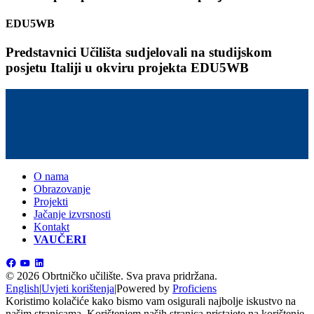
EDU5WB
Predstavnici Učilišta sudjelovali na studijskom
posjetu Italiji u okviru projekta EDU5WB
O nama
Obrazovanje
Projekti
Jačanje izvrsnosti
Kontakt
VAUČERI
©
2026 Obrtničko učilište.
Sva prava pridržana.
English
|
Uvjeti korištenja
|
Powered by
Proficiens
Koristimo kolačiće kako bismo vam osigurali najbolje iskustvo na
našim stranicama. Korištenjem naših stranica pristajete na korištenje