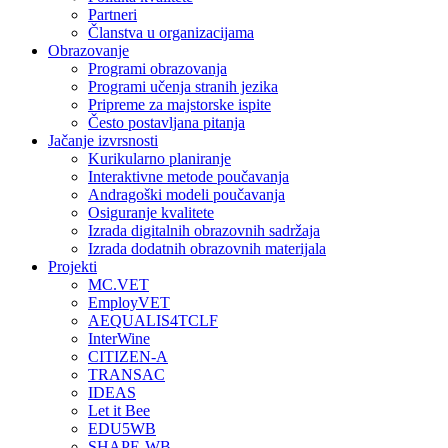
Partneri
Članstva u organizacijama
Obrazovanje
Programi obrazovanja
Programi učenja stranih jezika
Pripreme za majstorske ispite
Često postavljana pitanja
Jačanje izvrsnosti
Kurikularno planiranje
Interaktivne metode poučavanja
Andragoški modeli poučavanja
Osiguranje kvalitete
Izrada digitalnih obrazovnih sadržaja
Izrada dodatnih obrazovnih materijala
Projekti
MC.VET
EmployVET
AEQUALIS4TCLF
InterWine
CITIZEN-A
TRANSAC
IDEAS
Let it Bee
EDU5WB
SHAPE-WB