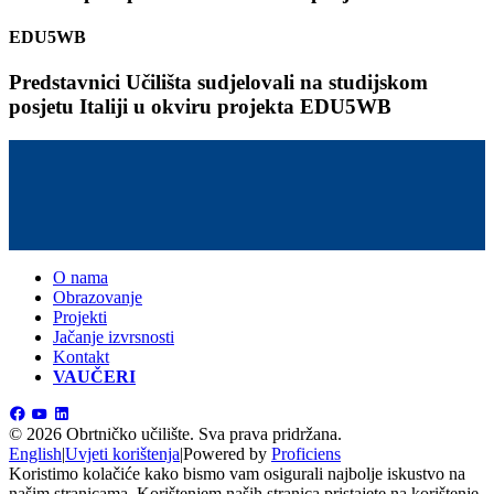
EDU5WB
Predstavnici Učilišta sudjelovali na studijskom
posjetu Italiji u okviru projekta EDU5WB
O nama
Obrazovanje
Projekti
Jačanje izvrsnosti
Kontakt
VAUČERI
©
2026 Obrtničko učilište.
Sva prava pridržana.
English
|
Uvjeti korištenja
|
Powered by
Proficiens
Koristimo kolačiće kako bismo vam osigurali najbolje iskustvo na
našim stranicama. Korištenjem naših stranica pristajete na korištenje