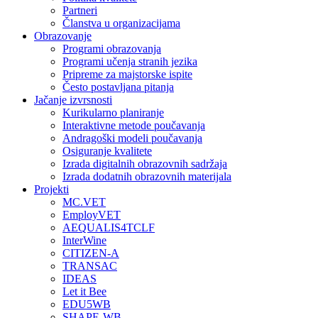
Partneri
Članstva u organizacijama
Obrazovanje
Programi obrazovanja
Programi učenja stranih jezika
Pripreme za majstorske ispite
Često postavljana pitanja
Jačanje izvrsnosti
Kurikularno planiranje
Interaktivne metode poučavanja
Andragoški modeli poučavanja
Osiguranje kvalitete
Izrada digitalnih obrazovnih sadržaja
Izrada dodatnih obrazovnih materijala
Projekti
MC.VET
EmployVET
AEQUALIS4TCLF
InterWine
CITIZEN-A
TRANSAC
IDEAS
Let it Bee
EDU5WB
SHAPE-WB