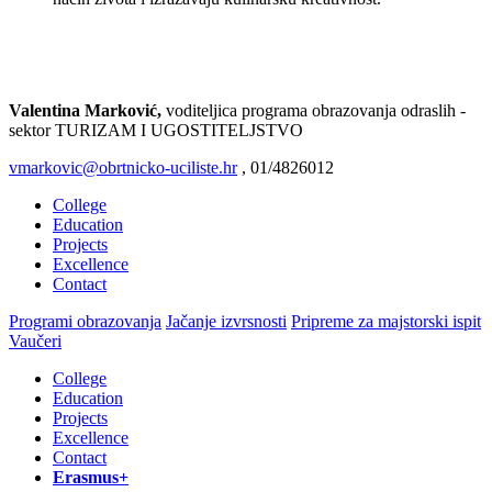
Prijava
Valentina Marković,
voditeljica programa obrazovanja odraslih -
sektor TURIZAM I UGOSTITELJSTVO
vmarkovic@obrtnicko-uciliste.hr
, 01/4826012
College
Education
Projects
Excellence
Contact
Programi obrazovanja
Jačanje izvrsnosti
Pripreme za majstorski ispit
Vaučeri
College
Education
Projects
Excellence
Contact
Erasmus+