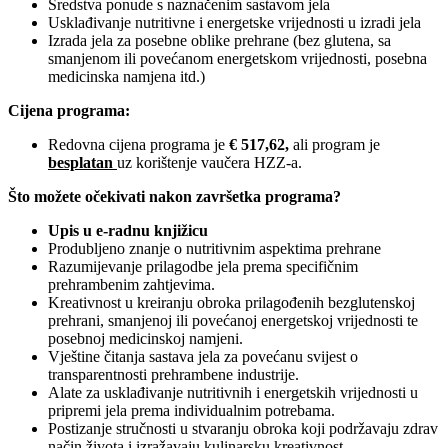
Sredstva ponude s naznačenim sastavom jela
Usklađivanje nutritivne i energetske vrijednosti u izradi jela
Izrada jela za posebne oblike prehrane (bez glutena, sa
smanjenom ili povećanom energetskom vrijednosti, posebna
medicinska namjena itd.)
Cijena programa:
Redovna cijena programa je
€ 517,62,
ali program je
besplatan
uz korištenje vaučera HZZ-a.
Što možete očekivati nakon završetka programa?
Upis u e‑radnu knjižicu
Produbljeno znanje o nutritivnim aspektima prehrane
Razumijevanje prilagodbe jela prema specifičnim
prehrambenim zahtjevima.
Kreativnost u kreiranju obroka prilagođenih bezglutenskoj
prehrani, smanjenoj ili povećanoj energetskoj vrijednosti te
posebnoj medicinskoj namjeni.
Vještine čitanja sastava jela za povećanu svijest o
transparentnosti prehrambene industrije.
Alate za usklađivanje nutritivnih i energetskih vrijednosti u
pripremi jela prema individualnim potrebama.
Postizanje stručnosti u stvaranju obroka koji podržavaju zdrav
način života i izražavaju kulinarsku kreativnost.