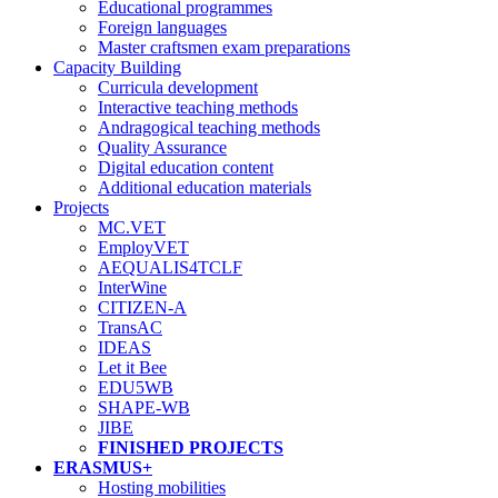
Educational programmes
Foreign languages
Master craftsmen exam preparations
Capacity Building
Curricula development
Interactive teaching methods
Andragogical teaching methods
Quality Assurance
Digital education content
Additional education materials
Projects
MC.VET
EmployVET
AEQUALIS4TCLF
InterWine
CITIZEN-A
TransAC
IDEAS
Let it Bee
EDU5WB
SHAPE-WB
JIBE
FINISHED PROJECTS
ERASMUS+
Hosting mobilities