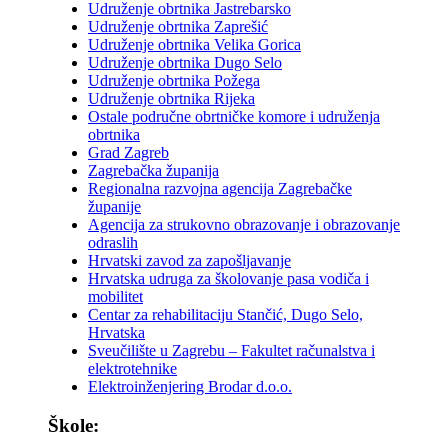
Udruženje obrtnika Jastrebarsko
Udruženje obrtnika Zaprešić
Udruženje obrtnika Velika Gorica
Udruženje obrtnika Dugo Selo
Udruženje obrtnika Požega
Udruženje obrtnika Rijeka
Ostale područne obrtničke komore i udruženja
obrtnika
Grad Zagreb
Zagrebačka županija
Regionalna razvojna agencija Zagrebačke
županije
Agencija za strukovno obrazovanje i obrazovanje
odraslih
Hrvatski zavod za zapošljavanje
Hrvatska udruga za školovanje pasa vodiča i
mobilitet
Centar za rehabilitaciju Stančić, Dugo Selo,
Hrvatska
Sveučilište u Zagrebu – Fakultet računalstva i
elektrotehnike
Elektroinženjering Brodar d.o.o.
Škole: