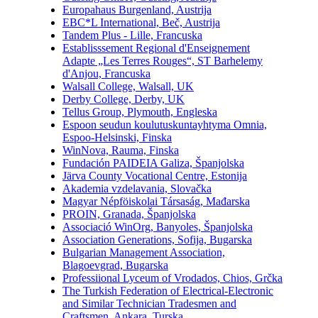
Europahaus Burgenland, Austrija
EBC*L International, Beč, Austrija
Tandem Plus - Lille, Francuska
Establisssement Regional d'Enseignement
Adapte „Les Terres Rouges“, ST Barhelemy
d'Anjou, Francuska
Walsall College, Walsall, UK
Derby College, Derby, UK
Tellus Group, Plymouth, Engleska
Espoon seudun koulutuskuntayhtyma Omnia,
Espoo-Helsinski, Finska
WinNova, Rauma, Finska
Fundación PAIDEIA Galiza, Španjolska
Järva County Vocational Centre, Estonija
Akademia vzdelavania, Slovačka
Magyar Népföiskolai Társaság, Mađarska
PROIN, Granada, Španjolska
Associació WinOrg, Banyoles, Španjolska
Association Generations, Sofija, Bugarska
Bulgarian Management Association,
Blagoevgrad, Bugarska
Professiional Lyceum of Vrodados, Chios, Grčka
The Turkish Federation of Electrical-Electronic
and Similar Technician Tradesmen and
Craftsmen, Ankara, Turska