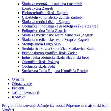
Škola za montažu instalacija i metalnih
konstrukcija Zagreb
Elektrotehnička škola Zagreb
Ugostiteljsko turističko učilište Zagreb
Škola za modu i dizajn Zagreb
Obrtnička i industrijska graditeljska škola Zagreb
Poljoprivredna škola Zagreb
Škola za medicinske sestre Mlinarska ,Zagreb
Škola za medicinske sestre Vrapče, Zagreb
Srednja škola Dugo Selo
Srednja strukovna škola Vice Vlatkovića Zadar
Prirodoslovno grafička škola Zadar
Industrijska obrtnička škola Slavonski brod
Obrtnička škola Požega
Obrtnička škola Split
Strukovna škola Eugena Kumičića Rovinj
O nama
Obrazovanje
Projekti
Jačanje izvrsnosti
Kontakt
Programi obrazovanja
Jačanje izvrsnosti
Pripreme za majstorski ispit
Vaučeri