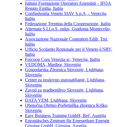
Istituto Formazione Operatori Aziendali – IFOA
Reggio Emilia, Italija
Confindustria Veneto SIAV S.p.A, - Venecija,
Italija
Federazione Trentina della Cooperazione, Italija
Alternata S.I.Lo.S. onlus, Guidonia Montecelio,
Italija
Associazione Nazionale Costruttori Edili, Trst,
Italija
Ufficio Scolastio Regionale per il Veneto-USRV,
Italija
Forcoop Cora Venezia sc, Venecija, Italija
VEDOMA, Maribor, Slovenija
Gospodarska Zbornica Slovenije, Ljubljana,
Slovenija
Center za poslovno usposabljanje, Ljubljana,
Slovenija
Zavod za gradbeništvo Slovenije, Ljubljana,
Slovenija
DATA VEM, Ljubljana, Slovenija
Območna Obrtno-Podjetniška zbornica Krško,
Slovenija
Easy Business Training GmbH, Beč, Austrija
Europäisches Zentrum für Erneuerbare Energie
Güssing GmbH, Güssing, Austrija