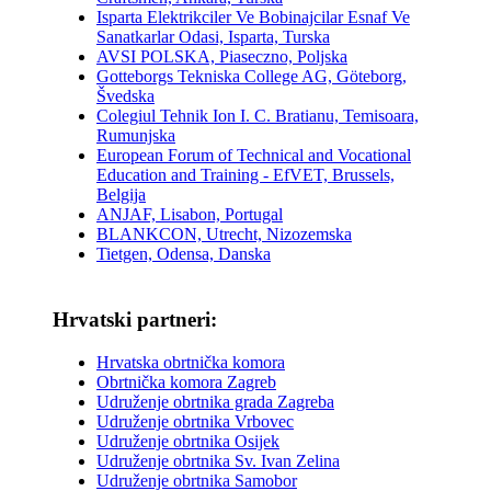
Isparta Elektrikciler Ve Bobinajcilar Esnaf Ve
Sanatkarlar Odasi, Isparta, Turska
AVSI POLSKA, Piaseczno, Poljska
Gotteborgs Tekniska College AG, Göteborg,
Švedska
Colegiul Tehnik Ion I. C. Bratianu, Temisoara,
Rumunjska
European Forum of Technical and Vocational
Education and Training - EfVET, Brussels,
Belgija
ANJAF, Lisabon, Portugal
BLANKCON, Utrecht, Nizozemska
Tietgen, Odensa, Danska
Hrvatski partneri:
Hrvatska obrtnička komora
Obrtnička komora Zagreb
Udruženje obrtnika grada Zagreba
Udruženje obrtnika Vrbovec
Udruženje obrtnika Osijek
Udruženje obrtnika Sv. Ivan Zelina
Udruženje obrtnika Samobor