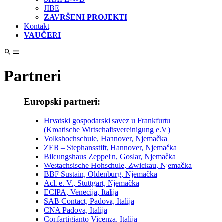
JIBE
ZAVRŠENI PROJEKTI
Kontakt
VAUČERI
Partneri
Europski partneri:
Hrvatski gospodarski savez u Frankfurtu
(Kroatische Wirtschaftsvereinigung e.V.)
Volkshochschule, Hannover, Njemačka
ZEB – Stephansstift, Hannover, Njemačka
Bildungshaus Zeppelin, Goslar, Njemačka
Westachsische Hohschule, Zwickau, Njemačka
BBF Sustain, Oldenburg, Njemačka
Acli e. V., Stuttgart, Njemačka
ECIPA, Venecija, Italija
SAB Contact, Padova, Italija
CNA Padova, Italija
Confartigianto Vicenza, Italija