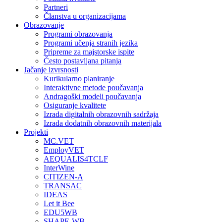
Partneri
Članstva u organizacijama
Obrazovanje
Programi obrazovanja
Programi učenja stranih jezika
Pripreme za majstorske ispite
Često postavljana pitanja
Jačanje izvrsnosti
Kurikularno planiranje
Interaktivne metode poučavanja
Andragoški modeli poučavanja
Osiguranje kvalitete
Izrada digitalnih obrazovnih sadržaja
Izrada dodatnih obrazovnih materijala
Projekti
MC.VET
EmployVET
AEQUALIS4TCLF
InterWine
CITIZEN-A
TRANSAC
IDEAS
Let it Bee
EDU5WB
SHAPE-WB