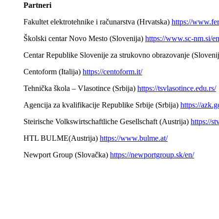
Partneri
Fakultet elektrotehnike i računarstva (Hrvatska)
https://www.fer
Školski centar Novo Mesto (Slovenija)
https://www.sc-nm.si/e
Centar Republike Slovenije za strukovno obrazovanje (Sloveni
Centoform (Italija)
https://centoform.it/
Tehnička škola – Vlasotince (Srbija)
https://tsvlasotince.edu.rs/
Agencija za kvalifikacije Republike Srbije (Srbija)
https://azk.g
Steirische Volkswirtschaftliche Gesellschaft (Austrija)
https://st
HTL BULME(Austrija)
https://www.bulme.at/
Newport Group (Slovačka)
https://newportgroup.sk/en/
_