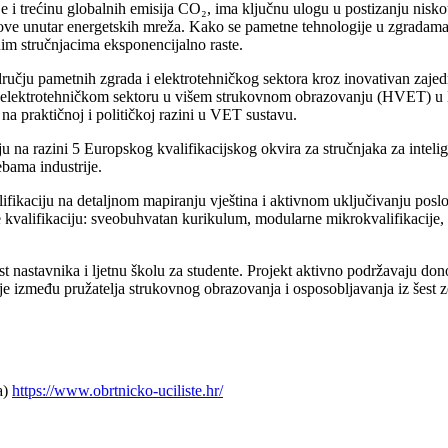
e i trećinu globalnih emisija CO₂, ima ključnu ulogu u postizanju nisko
orove unutar energetskih mreža. Kako se pametne tehnologije u zgradama
nim stručnjacima eksponencijalno raste.
dručju pametnih zgrada i elektrotehničkog sektora kroz inovativan zaje
pe u elektrotehničkom sektoru u višem strukovnom obrazovanju (HVET) u Hrva
na praktičnoj i političkoj razini u VET sustavu.
ikaciju na razini 5 Europskog kvalifikacijskog okvira za stručnjaka za int
ebama industrije.
valifikaciju na detaljnom mapiranju vještina i aktivnom uključivanju pos
 kvalifikaciju: sveobuhvatan kurikulum, modularne mikrokvalifikacije, dig
nost nastavnika i ljetnu školu za studente. Projekt aktivno podržavaju don
je između pružatelja strukovnog obrazovanja i osposobljavanja iz šest z
a)
https://www.obrtnicko-uciliste.hr/