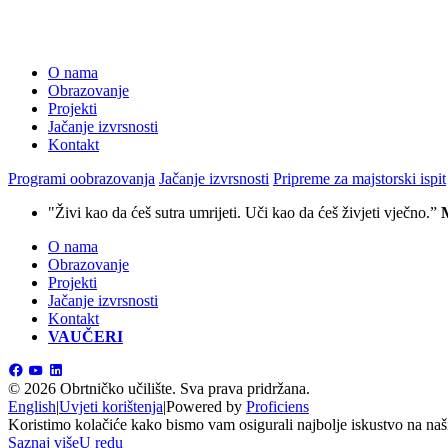
O nama
Obrazovanje
Projekti
Jačanje izvrsnosti
Kontakt
Programi oobrazovanja
Jačanje izvrsnosti
Pripreme za majstorski ispit
"Živi kao da ćeš sutra umrijeti. Uči kao da ćeš živjeti vječno.”
O nama
Obrazovanje
Projekti
Jačanje izvrsnosti
Kontakt
VAUČERI
©
2026 Obrtničko učilište.
Sva prava pridržana.
English
|
Uvjeti korištenja
|
Powered by
Proficiens
Koristimo kolačiće kako bismo vam osigurali najbolje iskustvo na našim
Saznaj više
U redu