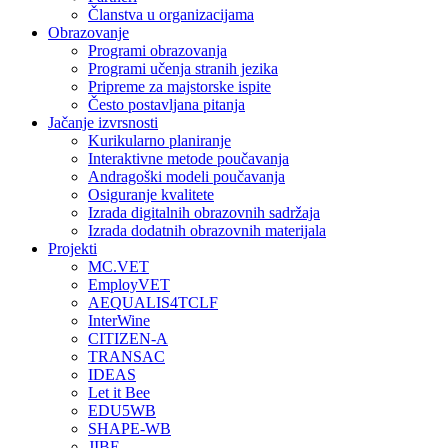
Članstva u organizacijama
Obrazovanje
Programi obrazovanja
Programi učenja stranih jezika
Pripreme za majstorske ispite
Često postavljana pitanja
Jačanje izvrsnosti
Kurikularno planiranje
Interaktivne metode poučavanja
Andragoški modeli poučavanja
Osiguranje kvalitete
Izrada digitalnih obrazovnih sadržaja
Izrada dodatnih obrazovnih materijala
Projekti
MC.VET
EmployVET
AEQUALIS4TCLF
InterWine
CITIZEN-A
TRANSAC
IDEAS
Let it Bee
EDU5WB
SHAPE-WB
JIBE