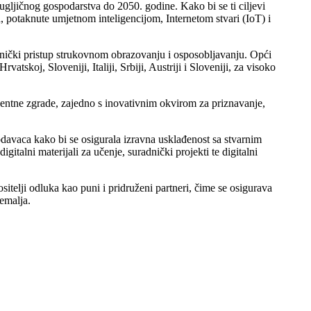
ugljičnog gospodarstva do 2050. godine. Kako bi se ti ciljevi
, potaknute umjetnom inteligencijom, Internetom stvari (IoT) i
dnički pristup strukovnom obrazovanju i osposobljavanju. Opći
tskoj, Sloveniji, Italiji, Srbiji, Austriji i Sloveniji, za visoko
eligentne zgrade, zajedno s inovativnim okvirom za priznavanje,
lodavaca kako bi se osigurala izravna usklađenost sa stvarnim
italni materijali za učenje, suradnički projekti te digitalni
ositelji odluka kao puni i pridruženi partneri, čime se osigurava
emalja.