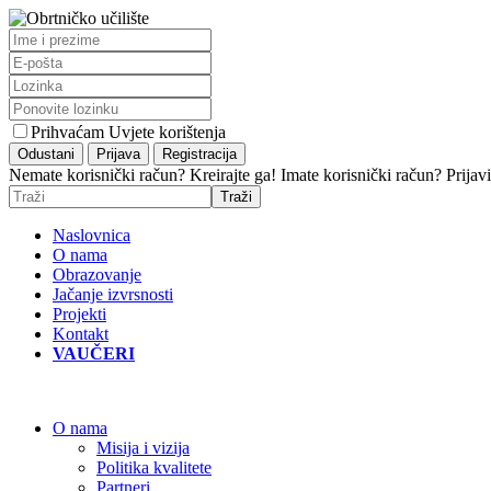
Prihvaćam Uvjete korištenja
Nemate korisnički račun? Kreirajte ga!
Imate korisnički račun? Prijavi
Naslovnica
O nama
Obrazovanje
Jačanje izvrsnosti
Projekti
Kontakt
VAUČERI
O nama
Misija i vizija
Politika kvalitete
Partneri