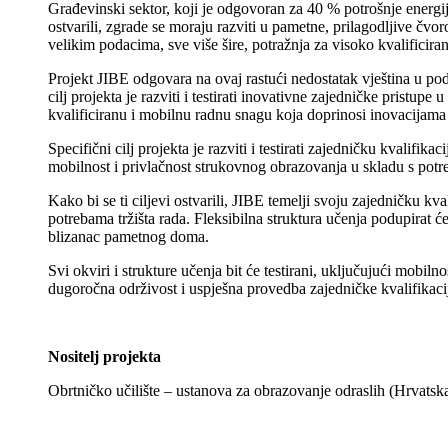
Građevinski sektor, koji je odgovoran za 40 % potrošnje energij
ostvarili, zgrade se moraju razviti u pametne, prilagodljive čv
velikim podacima, sve više šire, potražnja za visoko kvalificira
Projekt JIBE odgovara na ovaj rastući nedostatak vještina u po
cilj projekta je razviti i testirati inovativne zajedničke pristu
kvalificiranu i mobilnu radnu snagu koja doprinosi inovacijama 
Specifični cilj projekta je razviti i testirati zajedničku kvalif
mobilnost i privlačnost strukovnog obrazovanja u skladu s potr
Kako bi se ti ciljevi ostvarili, JIBE temelji svoju zajedničku k
potrebama tržišta rada. Fleksibilna struktura učenja podupirat će
blizanac pametnog doma.
Svi okviri i strukture učenja bit će testirani, uključujući mobil
dugoročna održivost i uspješna provedba zajedničke kvalifikaci
_
Nositelj projekta
Obrtničko učilište – ustanova za obrazovanje odraslih (Hrvatsk
1