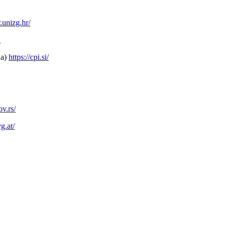
.unizg.hr/
n
ja)
https://cpi.si/
ov.rs/
vg.at/