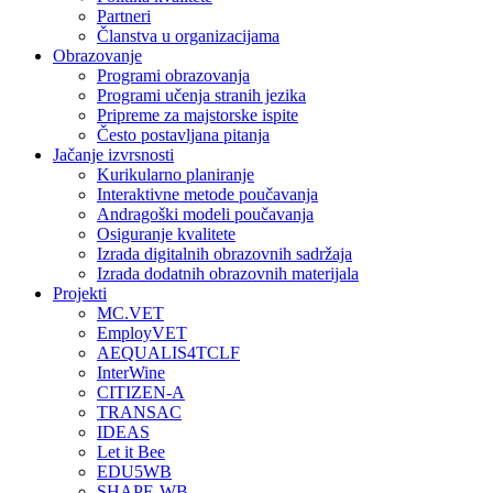
Partneri
Članstva u organizacijama
Obrazovanje
Programi obrazovanja
Programi učenja stranih jezika
Pripreme za majstorske ispite
Često postavljana pitanja
Jačanje izvrsnosti
Kurikularno planiranje
Interaktivne metode poučavanja
Andragoški modeli poučavanja
Osiguranje kvalitete
Izrada digitalnih obrazovnih sadržaja
Izrada dodatnih obrazovnih materijala
Projekti
MC.VET
EmployVET
AEQUALIS4TCLF
InterWine
CITIZEN-A
TRANSAC
IDEAS
Let it Bee
EDU5WB
SHAPE-WB