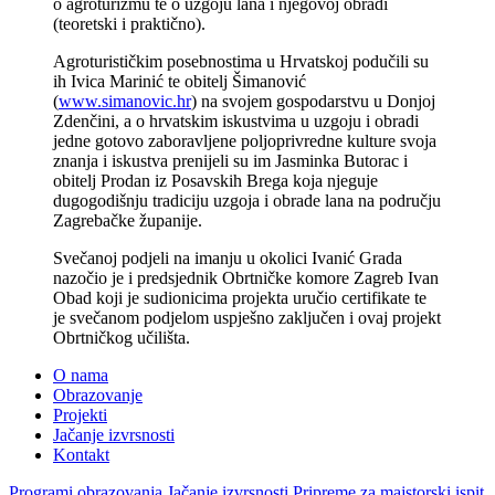
o agroturizmu te o uzgoju lana i njegovoj obradi
(teoretski i praktično).
Agroturističkim posebnostima u Hrvatskoj podučili su
ih Ivica Marinić te obitelj Šimanović
(
www.simanovic.hr
) na svojem gospodarstvu u Donjoj
Zdenčini, a o hrvatskim iskustvima u uzgoju i obradi
jedne gotovo zaboravljene poljoprivredne kulture svoja
znanja i iskustva prenijeli su im Jasminka Butorac i
obitelj Prodan iz Posavskih Brega koja njeguje
dugogodišnju tradiciju uzgoja i obrade lana na području
Zagrebačke županije.
Svečanoj podjeli na imanju u okolici Ivanić Grada
nazočio je i predsjednik Obrtničke komore Zagreb Ivan
Obad koji je sudionicima projekta uručio certifikate te
je svečanom podjelom uspješno zaključen i ovaj projekt
Obrtničkog učilišta.
O nama
Obrazovanje
Projekti
Jačanje izvrsnosti
Kontakt
Programi obrazovanja
Jačanje izvrsnosti
Pripreme za majstorski ispit