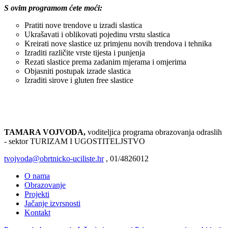
S ovim programom ćete moći:
Pratiti nove trendove u izradi slastica
Ukrašavati i oblikovati pojedinu vrstu slastica
Kreirati nove slastice uz primjenu novih trendova i tehnika
Izraditi različite vrste tijesta i punjenja
Rezati slastice prema zadanim mjerama i omjerima
Objasniti postupak izrade slastica
Izraditi sirove i gluten free slastice
Prijava
TAMARA VOJVODA,
voditeljica programa obrazovanja odraslih
- sektor TURIZAM I UGOSTITELJSTVO
tvojvoda@obrtnicko-uciliste.hr
, 01/4826012
O nama
Obrazovanje
Projekti
Jačanje izvrsnosti
Kontakt