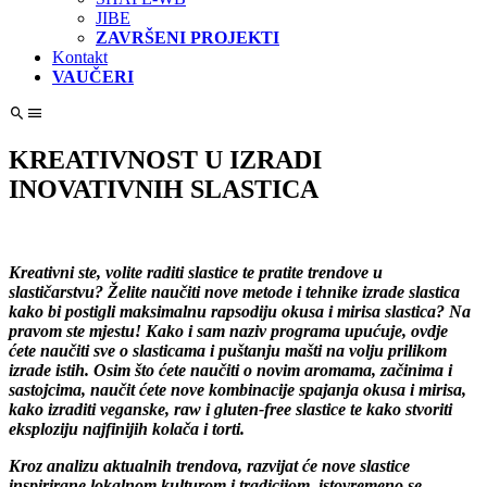
JIBE
ZAVRŠENI PROJEKTI
Kontakt
VAUČERI
KREATIVNOST U IZRADI
INOVATIVNIH SLASTICA
Kreativni ste, volite raditi slastice te pratite trendove u
slastičarstvu? Želite naučiti nove metode i tehnike izrade slastica
kako bi postigli maksimalnu rapsodiju okusa i mirisa slastica? Na
pravom ste mjestu! Kako i sam naziv programa upućuje, ovdje
ćete naučiti sve o slasticama i puštanju mašti na volju prilikom
izrade istih. Osim što ćete naučiti o novim aromama, začinima i
sastojcima, naučit ćete nove kombinacije spajanja okusa i mirisa,
kako izraditi veganske, raw i gluten-free slastice te kako stvoriti
eksploziju najfinijih kolača i torti.
Kroz analizu aktualnih trendova, razvijat će nove slastice
inspirirane lokalnom kulturom i tradicijom, istovremeno se