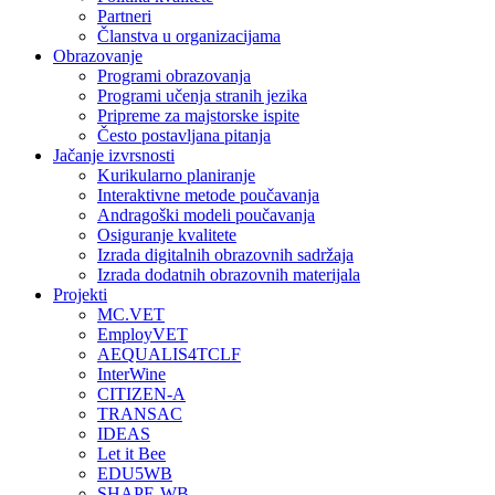
Partneri
Članstva u organizacijama
Obrazovanje
Programi obrazovanja
Programi učenja stranih jezika
Pripreme za majstorske ispite
Često postavljana pitanja
Jačanje izvrsnosti
Kurikularno planiranje
Interaktivne metode poučavanja
Andragoški modeli poučavanja
Osiguranje kvalitete
Izrada digitalnih obrazovnih sadržaja
Izrada dodatnih obrazovnih materijala
Projekti
MC.VET
EmployVET
AEQUALIS4TCLF
InterWine
CITIZEN-A
TRANSAC
IDEAS
Let it Bee
EDU5WB
SHAPE-WB