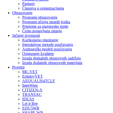
Partneri
Članstva u organizacijama
Obrazovanje
Programi obrazovanja
Programi učenja stranih jezika
Pripreme za majstorske ispite
Često postavljana pitanja
Jačanje izvrsnosti
Kurikularno planiranje
Interaktivne metode poučavanja
Andragoški modeli poučavanja
Osiguranje kvalitete
Izrada digitalnih obrazovnih sadržaja
Izrada dodatnih obrazovnih materijala
Projekti
MC.VET
EmployVET
AEQUALIS4TCLF
InterWine
CITIZEN-A
TRANSAC
IDEAS
Let it Bee
EDU5WB
SHAPE-WB