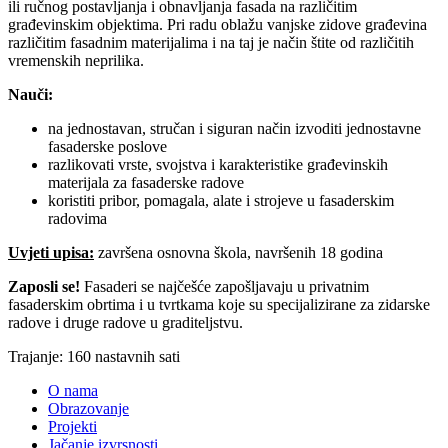
ili ručnog postavljanja i obnavljanja fasada na različitim
građevinskim objektima. Pri radu oblažu vanjske zidove građevina
različitim fasadnim materijalima i na taj je način štite od različitih
vremenskih neprilika.
Nauči:
na jednostavan, stručan i siguran način izvoditi jednostavne
fasaderske poslove
razlikovati vrste, svojstva i karakteristike građevinskih
materijala za fasaderske radove
koristiti pribor, pomagala, alate i strojeve u fasaderskim
radovima
Uvjeti upisa:
završena osnovna škola, navršenih 18 godina
Zaposli se!
Fasaderi se najčešće zapošljavaju u privatnim
fasaderskim obrtima i u tvrtkama koje su specijalizirane za zidarske
radove i druge radove u graditeljstvu.
Trajanje: 160 nastavnih sati
O nama
Obrazovanje
Projekti
Jačanje izvrsnosti