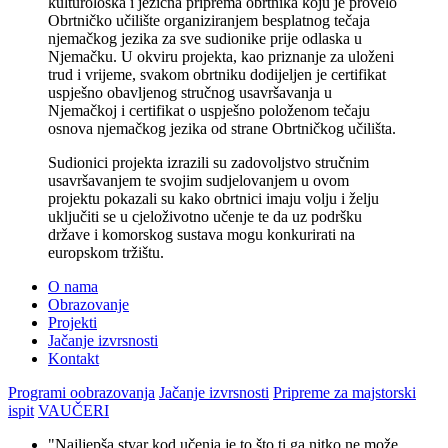
kulturološka i jezična priprema obrtnika koju je provelo
Obrtničko učilište organiziranjem besplatnog tečaja
njemačkog jezika za sve sudionike prije odlaska u
Njemačku. U okviru projekta, kao priznanje za uloženi
trud i vrijeme, svakom obrtniku dodijeljen je certifikat
uspješno obavljenog stručnog usavršavanja u
Njemačkoj i certifikat o uspješno položenom tečaju
osnova njemačkog jezika od strane Obrtničkog učilišta.
Sudionici projekta izrazili su zadovoljstvo stručnim
usavršavanjem te svojim sudjelovanjem u ovom
projektu pokazali su kako obrtnici imaju volju i želju
uključiti se u cjeloživotno učenje te da uz podršku
države i komorskog sustava mogu konkurirati na
europskom tržištu.
O nama
Obrazovanje
Projekti
Jačanje izvrsnosti
Kontakt
Programi oobrazovanja
Jačanje izvrsnosti
Pripreme za majstorski
ispit
VAUČERI
"Najljepša stvar kod učenja je to što ti ga nitko ne može