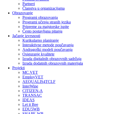
Partneri
Članstva u organizacijama
Obrazovanje
Programi obrazovanja
Programi učenja stranih jezika
Pripreme za majstorske ispite
Često postavljana pitanja
Jačanje izvrsnosti
Kurikularno planiranje
Interaktivne metode poučavanja
Andragoški modeli poučavanja
Osiguranje kvalitete
Izrada digitalnih obrazovnih sadržaja
Izrada dodatnih obrazovnih materijala
Projekti
MC.VET
EmployVET
AEQUALIS4TCLF
InterWine
CITIZEN-A
TRANSAC
IDEAS
Let it Bee
EDU5WB
SHAPE-WB