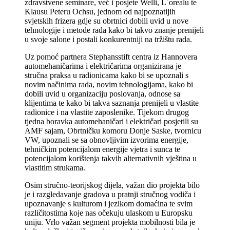
zdravstvene seminare, već i posjete Welli, L´orealu te
Klausu Peteru Ochsu, jednom od najpoznatijih
svjetskih frizera gdje su obrtnici dobili uvid u nove
tehnologije i metode rada kako bi takvo znanje prenijeli
u svoje salone i postali konkurentniji na tržištu rada.
Uz pomoć partnera Stephansstift centra iz Hannovera
automehaničarima i električarima organizirana je
stručna praksa u radionicama kako bi se upoznali s
novim načinima rada, novim tehnologijama, kako bi
dobili uvid u organizaciju poslovanja, odnose sa
klijentima te kako bi takva saznanja prenijeli u vlastite
radionice i na vlastite zaposlenike. Tijekom drugog
tjedna boravka automehaničari i električari posjetili su
AMF sajam, Obrtničku komoru Donje Saske, tvornicu
VW, upoznali se sa obnovljivim izvorima energije,
tehničkim potencijalom energije vjetra i sunca te
potencijalom korištenja takvih alternativnih vještina u
vlastitim strukama.
Osim stručno-teorijskog dijela, važan dio projekta bilo
je i razgledavanje gradova u pratnji stručnog vodiča i
upoznavanje s kulturom i jezikom domaćina te svim
različitostima koje nas očekuju ulaskom u Europsku
uniju. Vrlo važan segment projekta mobilnosti bila je