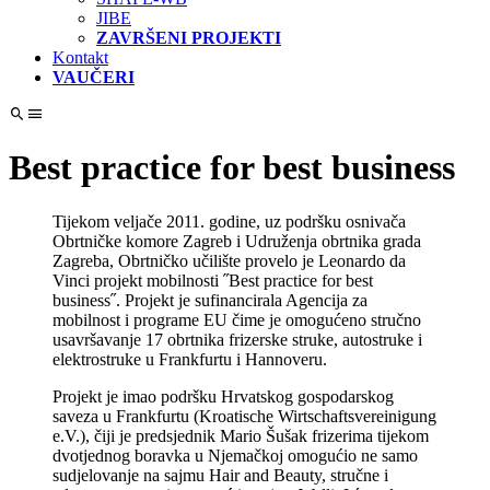
JIBE
ZAVRŠENI PROJEKTI
Kontakt
VAUČERI
Best practice for best business
Tijekom veljače 2011. godine, uz podršku osnivača
Obrtničke komore Zagreb i Udruženja obrtnika grada
Zagreba, Obrtničko učilište provelo je Leonardo da
Vinci projekt mobilnosti ˝Best practice for best
business˝. Projekt je sufinancirala Agencija za
mobilnost i programe EU čime je omogućeno stručno
usavršavanje 17 obrtnika frizerske struke, autostruke i
elektrostruke u Frankfurtu i Hannoveru.
Projekt je imao podršku Hrvatskog gospodarskog
saveza u Frankfurtu (Kroatische Wirtschaftsvereinigung
e.V.), čiji je predsjednik Mario Šušak frizerima tijekom
dvotjednog boravka u Njemačkoj omogućio ne samo
sudjelovanje na sajmu Hair and Beauty, stručne i