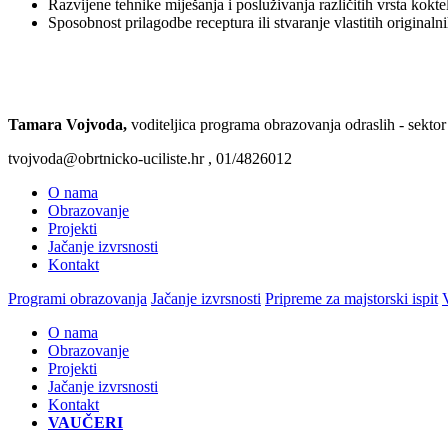
Razvijene tehnike miješanja i posluživanja različitih vrsta kokte
Sposobnost prilagodbe receptura ili stvaranje vlastitih originaln
1
Tamara Vojvoda,
voditeljica programa obrazovanja odraslih -
tvojvoda@obrtnicko-uciliste.hr , 01/4826012
O nama
Obrazovanje
Projekti
Jačanje izvrsnosti
Kontakt
Programi obrazovanja
Jačanje izvrsnosti
Pripreme za majstorski ispit
O nama
Obrazovanje
Projekti
Jačanje izvrsnosti
Kontakt
VAUČERI