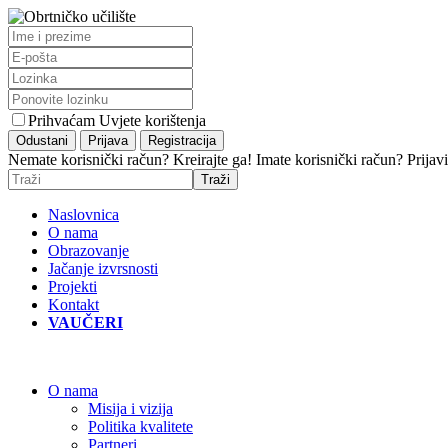
Prihvaćam Uvjete korištenja
Nemate korisnički račun? Kreirajte ga!
Imate korisnički račun? Prijavi
Naslovnica
O nama
Obrazovanje
Jačanje izvrsnosti
Projekti
Kontakt
VAUČERI
O nama
Misija i vizija
Politika kvalitete
Partneri