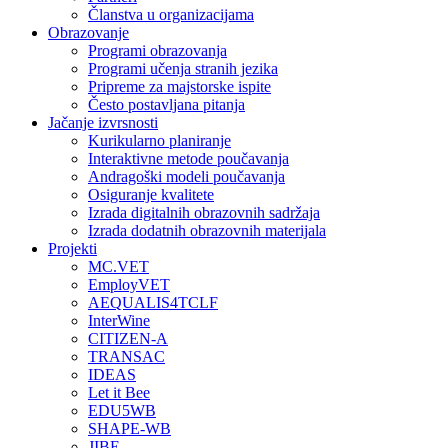
Članstva u organizacijama
Obrazovanje
Programi obrazovanja
Programi učenja stranih jezika
Pripreme za majstorske ispite
Često postavljana pitanja
Jačanje izvrsnosti
Kurikularno planiranje
Interaktivne metode poučavanja
Andragoški modeli poučavanja
Osiguranje kvalitete
Izrada digitalnih obrazovnih sadržaja
Izrada dodatnih obrazovnih materijala
Projekti
MC.VET
EmployVET
AEQUALIS4TCLF
InterWine
CITIZEN-A
TRANSAC
IDEAS
Let it Bee
EDU5WB
SHAPE-WB
JIBE