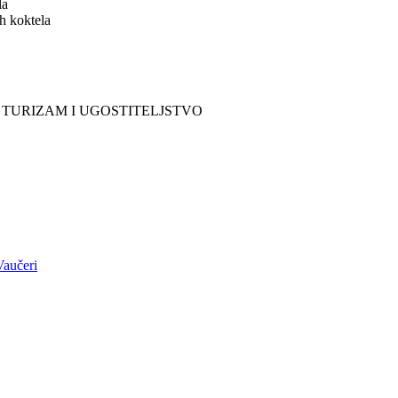
la
ih koktela
 sektor TURIZAM I UGOSTITELJSTVO
Vaučeri