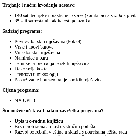
Trajanje i načini izvođenja nastave:
140
sati teorijske i praktične nastave (kombinacija s
online
pred
35
sati samostalnih aktivnosti polaznika
Sadržaj programa:
Povijest barskih mješavina (koktel)
Vrste i tipovi barova
Vrste barskih mješavina
Namirnice u baru
Tehnike pripremanja barskih mješavina
Dekoracija koktela
Trendovi u miksologiji
Posluživanje i prezentiranje barskih mješavina
Cijena programa:
NA UPIT!
Što možete očekivati nakon završetka programa?
Upis u e‑radnu knjižicu
Brz i profesionalan rast uz stručnu podršku
Razvoj potrebnih vještina u skladu s potrebama tržišta rada