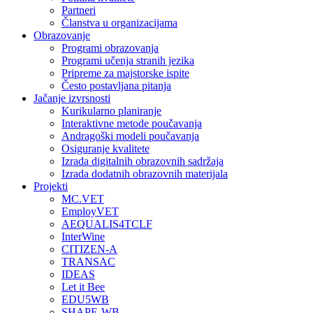
Partneri
Članstva u organizacijama
Obrazovanje
Programi obrazovanja
Programi učenja stranih jezika
Pripreme za majstorske ispite
Često postavljana pitanja
Jačanje izvrsnosti
Kurikularno planiranje
Interaktivne metode poučavanja
Andragoški modeli poučavanja
Osiguranje kvalitete
Izrada digitalnih obrazovnih sadržaja
Izrada dodatnih obrazovnih materijala
Projekti
MC.VET
EmployVET
AEQUALIS4TCLF
InterWine
CITIZEN-A
TRANSAC
IDEAS
Let it Bee
EDU5WB
SHAPE-WB