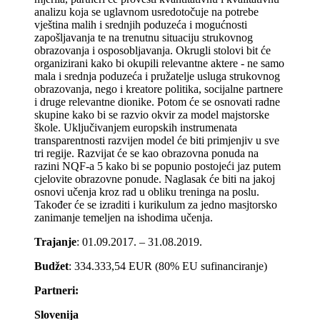
analizu koja se uglavnom usredotočuje na potrebe
vještina malih i srednjih poduzeća i mogućnosti
zapošljavanja te na trenutnu situaciju strukovnog
obrazovanja i osposobljavanja. Okrugli stolovi bit će
organizirani kako bi okupili relevantne aktere - ne samo
mala i srednja poduzeća i pružatelje usluga strukovnog
obrazovanja, nego i kreatore politika, socijalne partnere
i druge relevantne dionike. Potom će se osnovati radne
skupine kako bi se razvio okvir za model majstorske
škole. Uključivanjem europskih instrumenata
transparentnosti razvijen model će biti primjenjiv u sve
tri regije. Razvijat će se kao obrazovna ponuda na
razini NQF-a 5 kako bi se popunio postojeći jaz putem
cjelovite obrazovne ponude. Naglasak će biti na jakoj
osnovi učenja kroz rad u obliku treninga na poslu.
Također će se izraditi i kurikulum za jedno masjtorsko
zanimanje temeljen na ishodima učenja.
Trajanje
: 01.09.2017. – 31.08.2019.
Budžet
: 334.333,54 EUR (80% EU sufinanciranje)
Partneri:
Slovenija