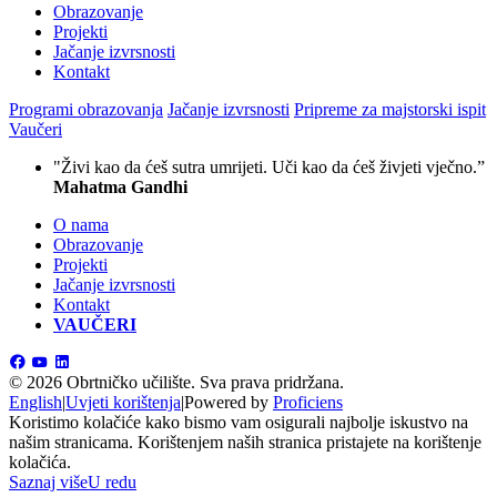
Obrazovanje
Projekti
Jačanje izvrsnosti
Kontakt
Programi obrazovanja
Jačanje izvrsnosti
Pripreme za majstorski ispit
Vaučeri
"Živi kao da ćeš sutra umrijeti. Uči kao da ćeš živjeti vječno.”
Mahatma Gandhi
O nama
Obrazovanje
Projekti
Jačanje izvrsnosti
Kontakt
VAUČERI
©
2026 Obrtničko učilište.
Sva prava pridržana.
English
|
Uvjeti korištenja
|
Powered by
Proficiens
Koristimo kolačiće kako bismo vam osigurali najbolje iskustvo na
našim stranicama. Korištenjem naših stranica pristajete na korištenje
kolačića.
Saznaj više
U redu