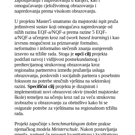
zapošljavanju i napredovanju u karijeri, kao i
omogućavanju cjeloživotnog obrazovanja i
napredovanja prema visokom obrazovanju.
U projektu Master5 smatramo da majstorski ispit pruža
jedinstveni sustav koji omogućava napredovanje od
nižih razina EQF-a/NQF-a prema razine 5 EQF-
a/NQF-a učenjem kroz rad (
work based learning
) i kao
izvrsnu mogućnost za priznavanje formalno,
neformalno i informalno stečenih znanja usmjerenih
izravno na tržište rada. Stoga je
opći cilj
projekta
podržati razvoj i vidljivost postsekundarnog i
predtercijarnog strukovnog obrazovanja kroz
regionalna partnerstva između pružatelja usluga
obrazovanja, poslovnih i socijalnih partnera s posebnim
fokusom na potrebe stručnih vještina na sektorskoj
razini.
Specifični cilj
projekta je dizajnirati i
implementirati novi obrazovni okvir (model majstorske
škole) temeljen na učenju kroz rad za veću strukovnu
izobrazbu u obrazovanju za obrtništvo kako bi se
osigurale potrebe za vještinama na regionalnom tržištu
rada.
Projekt započinje s
benchmarkingom
dobre prakse
njemačkog modela
Meisterschule
. Nakon postavljanja
mjerila, partneri će provesti kvantitativnu i kvalitativnu