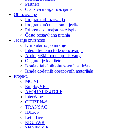
Partneri
Članstva u organizacijama
Obrazovanje
Programi obrazovanja
Programi učenja stranih jezika
Pripreme za majstorske ispite
Često postavljana pitanja
Jačanje izvrsnosti
Kurikularno planiranje
Interaktivne metode poučavanja
Andragoški modeli poučavanja
Osiguranje kvalitete
Izrada digitalnih obrazovnih sadržaja
Izrada dodatnih obrazovnih materijala
Projekti
MC.VET
EmployVET
AEQUALIS4TCLF
InterWine
CITIZEN-A
TRANSAC
IDEAS
Let it Bee
EDU5WB
SHAPE-WB