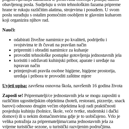
obavljenog posla. Sudjeluju u svim tehnološkim fazama pripreme
hrane te rukuju različitim alatima, strojevima i posuđem. U svom
poslu surađuju s ostalim pomoćnim osobljem te glavnim kuharom
koji organizira njihov rad.
Nauči:
odabirati živežne namirnice po kvaliteti, podrijetlu i
svojstvima te ih čuvati na pravilan način
pripremiti i obraditi namirnice za kuhanje
provoditi tehnološke postupke gotovljenja jednostavnih jela
koristiti i održavati kuhinjski pribor, aparate i uređaje na
ispravan način
primjenjivati pravila osobne higijene, higijene prostorija,
uređaja i pribora te provoditi zaštitne mjere
Uvjeti upisa:
završena osnovna škola, navršenih 16 godina života
Zaposli se!
Priprematelji/ce jednostavnih jela se mogu zaposliti u
različitim ugostiteljskim objektima (hoteli, restorani, pizzerije, snack
barovi) odnosno drugim većim objektima koji radi praktičnosti
posjeduju kuhinju (bolnice, škole, veće tvrtke, studentski i đački
domovi) ili u nekim domaćinstvima gdje je to uobičajeno. Vrlo je
velika potražnja za pripremateljima/cama jednostavnih jela za
vrijeme turističke sezone, u turistički razvijenim područjima.