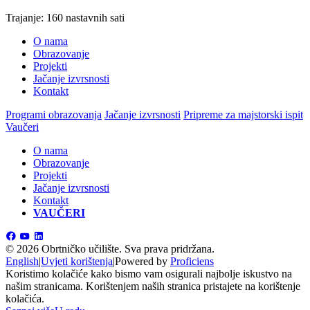
Trajanje: 160 nastavnih sati
O nama
Obrazovanje
Projekti
Jačanje izvrsnosti
Kontakt
Programi obrazovanja
Jačanje izvrsnosti
Pripreme za majstorski ispit
Vaučeri
O nama
Obrazovanje
Projekti
Jačanje izvrsnosti
Kontakt
VAUČERI
©
2026 Obrtničko učilište.
Sva prava pridržana.
English
|
Uvjeti korištenja
|
Powered by
Proficiens
Koristimo kolačiće kako bismo vam osigurali najbolje iskustvo na
našim stranicama. Korištenjem naših stranica pristajete na korištenje
kolačića.