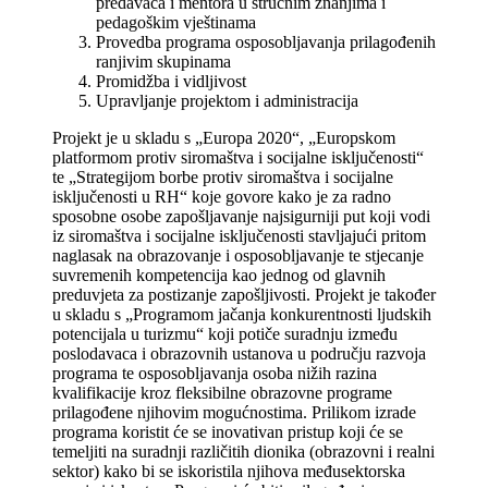
predavača i mentora u stručnim znanjima i
pedagoškim vještinama
Provedba programa osposobljavanja prilagođenih
ranjivim skupinama
Promidžba i vidljivost
Upravljanje projektom i administracija
Projekt je u skladu s „Europa 2020“, „Europskom
platformom protiv siromaštva i socijalne isključenosti“
te „Strategijom borbe protiv siromaštva i socijalne
isključenosti u RH“ koje govore kako je za radno
sposobne osobe zapošljavanje najsigurniji put koji vodi
iz siromaštva i socijalne isključenosti stavljajući pritom
naglasak na obrazovanje i osposobljavanje te stjecanje
suvremenih kompetencija kao jednog od glavnih
preduvjeta za postizanje zapošljivosti. Projekt je također
u skladu s „Programom jačanja konkurentnosti ljudskih
potencijala u turizmu“ koji potiče suradnju između
poslodavaca i obrazovnih ustanova u području razvoja
programa te osposobljavanja osoba nižih razina
kvalifikacije kroz fleksibilne obrazovne programe
prilagođene njihovim mogućnostima. Prilikom izrade
programa koristit će se inovativan pristup koji će se
temeljiti na suradnji različitih dionika (obrazovni i realni
sektor) kako bi se iskoristila njihova međusektorska