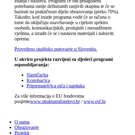
znanja i iskustva. Programi će biti prilagođeni
potrebama ranije definiranih ranjivih skupina te će se
bazirati na praktičnom dijelu obrazovanja (preko 70%).
Također, kod izrade programa vodit će se računa o
tome da uključuju usavršavanje u cijelom spektru
osobnih, komunikacijskih, prodajnih i menadžment
vještina, a izradit će se i nastavni materijali i nabaviti
oprema.
Provedeno studijsko putovanje u Sloveniju.
U okviru projekta razvijeni su sljedeći programi
osposobljavanja:
Slastičar/ka
Konobar/ica
Priprematelj/ica pića i napitaka
Za više informacija o EU fondovima
posjetite
www.strukturnifondovi.hr
/
www.esf.hr
O nama
Obrazovanje
Projekti