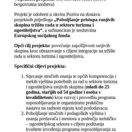
bespovratna sredstva)
Projekt je odobren u okviru Poziva na dostavu
projektnih prijedloga
„Poboljšanje pristupa ranjivih
skupina tržištu rada u sektoru turizma i
ugostiteljstva“
, a sufinanciran je sredstvima
Europskog socijalnog fonda
.
Opći cilj projekta:
povećanje zapošljivosti ranjivih
skupina kroz obrazovanje s ciljem integracije na tržište
rada u sektoru turizma i ugostiteljstva.
Specifični ciljevi projekta:
Stjecanje stručnih znanja te općih kompetencija i
mekih vještina potrebnih za rad u sektoru turizma
i ugostiteljstva ranjivih skupina (
mladi do 25
godina, starijih od 54 godine i osoba s
invaliditetom
) kroz razvoj i provedbu programa
osposobljavanja te organiziranu praktičnu
nastavu na radnom mjestu kod poslodavaca;
Poboljšanje stručnih i pedagoških vještina i
znanja predavača i mentora u području turističko
– ugostiteljskog sektora s ciljem podizanja
kvalitete izvođenja programa osposobljavanja za