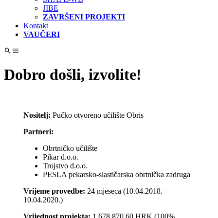
JIBE
ZAVRŠENI PROJEKTI
Kontakt
VAUČERI
Dobro došli, izvolite!
Nositelj:
Pučko otvoreno učilište Obris
Partneri:
Obrtničko učilište
Pikar d.o.o.
Trojstvo d.o.o.
PESLA pekarsko-slastičarska obrtnička zadruga
Vrijeme provedbe:
24 mjeseca (10.04.2018. –
10.04.2020.)
Vrijednost projekta:
1.678.870,60 HRK (100%