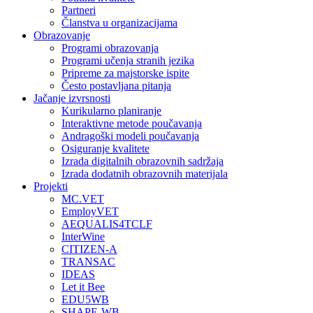
Partneri
Članstva u organizacijama
Obrazovanje
Programi obrazovanja
Programi učenja stranih jezika
Pripreme za majstorske ispite
Često postavljana pitanja
Jačanje izvrsnosti
Kurikularno planiranje
Interaktivne metode poučavanja
Andragoški modeli poučavanja
Osiguranje kvalitete
Izrada digitalnih obrazovnih sadržaja
Izrada dodatnih obrazovnih materijala
Projekti
MC.VET
EmployVET
AEQUALIS4TCLF
InterWine
CITIZEN-A
TRANSAC
IDEAS
Let it Bee
EDU5WB
SHAPE-WB