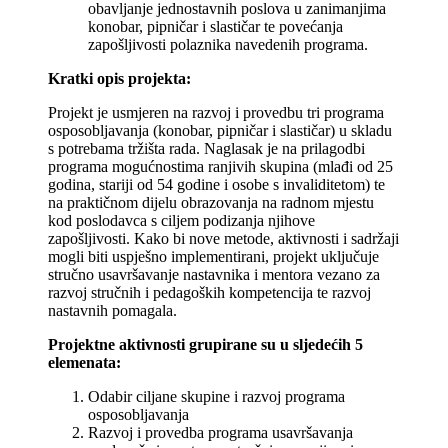
obavljanje jednostavnih poslova u zanimanjima
konobar, pipničar i slastičar te povećanja
zapošljivosti polaznika navedenih programa.
Kratki opis projekta:
Projekt je usmjeren na razvoj i provedbu tri programa
osposobljavanja (konobar, pipničar i slastičar) u skladu
s potrebama tržišta rada. Naglasak je na prilagodbi
programa mogućnostima ranjivih skupina (mlađi od 25
godina, stariji od 54 godine i osobe s invaliditetom) te
na praktičnom dijelu obrazovanja na radnom mjestu
kod poslodavca s ciljem podizanja njihove
zapošljivosti. Kako bi nove metode, aktivnosti i sadržaji
mogli biti uspješno implementirani, projekt uključuje
stručno usavršavanje nastavnika i mentora vezano za
razvoj stručnih i pedagoških kompetencija te razvoj
nastavnih pomagala.
Projektne aktivnosti grupirane su u sljedećih 5
elemenata:
Odabir ciljane skupine i razvoj programa
osposobljavanja
Razvoj i provedba programa usavršavanja