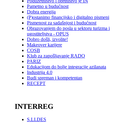
Poduzetništvo i obrtništvo je IN
Pametno u budućnost
Dobra energija
(P)ostanimo financijsko i digitalno pismeni
Pismenost za sadašnjost i budućnost
Obrazovanjem do posla u sektoru turizma i
ugostiteljstva - OPUS
Dobro došli, izvolite!
Makeover karijere
COSB
Klub za zapošljavanje RADO
PARIZ
Edukacijom do bolje integracije azilanata
Industrija 4.0
Budi spreman i kompetentan
RECEPT
_
INTERREG
S.LI.DES
_