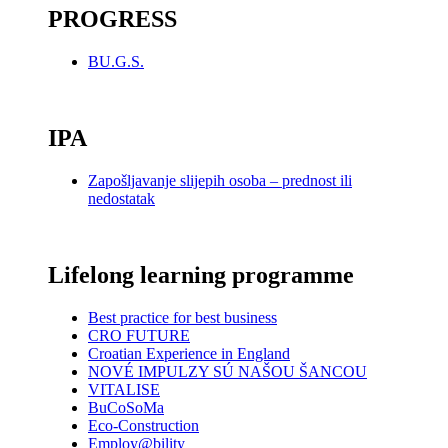
PROGRESS
BU.G.S.
_
IPA
Zapošljavanje slijepih osoba – prednost ili
nedostatak
_
Lifelong learning programme
Best practice for best business
CRO FUTURE
Croatian Experience in England
NOVÉ IMPULZY SÚ NAŠOU ŠANCOU
VITALISE
BuCoSoMa
Eco-Construction
Employ@bility