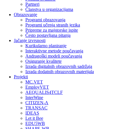
Partneri
Članstva u organizacijama
Obrazovanje
Programi obrazovanja
Programi učenja stranih jezika
Pripreme za majstorske ispite
Često postavljana pitanja
Jačanje izvrsnosti
Kurikularno planiranje
Interaktivne metode poučavanja
Andragoški modeli poučavanja
Osiguranje kvalitete
Izrada digitalnih obrazovnih sadržaja
Izrada dodatnih obrazovnih materijala
Projekti
MC.VET
EmployVET
AEQUALIS4TCLF
InterWine
CITIZEN-A
TRANSAC
IDEAS
Let it Bee
EDU5WB
SHAPE-WB