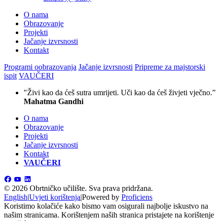
O nama
Obrazovanje
Projekti
Jačanje izvrsnosti
Kontakt
Programi oobrazovanja
Jačanje izvrsnosti
Pripreme za majstorski
ispit
VAUČERI
"Živi kao da ćeš sutra umrijeti. Uči kao da ćeš živjeti vječno.”
Mahatma Gandhi
O nama
Obrazovanje
Projekti
Jačanje izvrsnosti
Kontakt
VAUČERI
©
2026 Obrtničko učilište.
Sva prava pridržana.
English
|
Uvjeti korištenja
|
Powered by
Proficiens
Koristimo kolačiće kako bismo vam osigurali najbolje iskustvo na
našim stranicama. Korištenjem naših stranica pristajete na korištenje