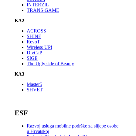
INTERZIL
TRANS-GAME
KA2
ACROSS
SHINE
RevoT
Wireless-UP!
DivCaP
SIGE
The Ugly side of Beauty
KA3
Master5
SHVET
_
ESF
Razvoj usluga mobilne podrške za slijepe osobe
u Hrvatskoj