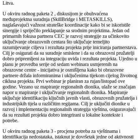
Litva.
U okviru radnog paketa 2 , diskusijom je obuhvaćena
međuprojektna suradnja (SkillBridge i METASKILLS),
naglašavajući važnost strateške koordinacije kako bi se iskoristile
sinergije i spriječilo preklapanje sa srodnim projektima. Jedan od
primarnih fokusa partnera CEC je razvoj strategije za učinkovito
uključivanje obrazovnih centara što uključuje temeljito
razumijevanje ciljeva i rezultata projekta prije iniciranja partnerstava.
Cilj je osigurati da su suradnje smislene i da su obrazovni pružatelji
dobro pripremljeni za integraciju uvida i rezultata projekta. Ujedno u
planu je provedba serije od sedam webinara usmjerenih na
obrazovne centre - inicijativa je osmišljena kako bi obrazovne
partnere držala informiranima i uključenima tijekom cijelog životnog
ciklusa projekta. Prvi webinar je planiran za rujan/listopad ove
godine. Vezano uz mapiranje regionalnih dionika, ulaže se značajan
napor u mapiranje i uključivanje regionalnih dionika. Mapiranje
uključuje identifikaciju ključnih javnih vlasti, obrazovnih pružatelja i
industrijskih tijela u različitim regijama. Cilj je uključiti dionike u
razvoj i implementaciju regionalnih strategija vještina, osiguravajući
da su rezultati projekta dobro integrirani u lokalne kontekste i
potrebe.
U okviru radnog paketa 3 - procjena potreba za vještinama i
identifikacija nedostataka, istaknut je dovršetak jedne od aktivnosti