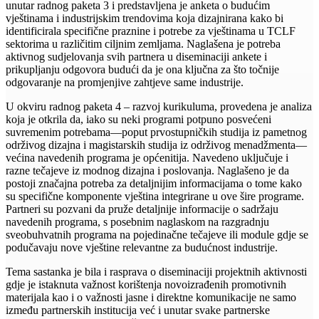
unutar radnog paketa 3 i predstavljena je anketa o budućim
vještinama i industrijskim trendovima koja dizajnirana kako bi
identificirala specifične praznine i potrebe za vještinama u TCLF
sektorima u različitim ciljnim zemljama. Naglašena je potreba
aktivnog sudjelovanja svih partnera u diseminaciji ankete i
prikupljanju odgovora budući da je ona ključna za što točnije
odgovaranje na promjenjive zahtjeve same industrije.
U okviru radnog paketa 4 – razvoj kurikuluma, provedena je analiza
koja je otkrila da, iako su neki programi potpuno posvećeni
suvremenim potrebama—poput prvostupničkih studija iz pametnog
održivog dizajna i magistarskih studija iz održivog menadžmenta—
većina navedenih programa je općenitija. Navedeno uključuje i
razne tečajeve iz modnog dizajna i poslovanja. Naglašeno je da
postoji značajna potreba za detaljnijim informacijama o tome kako
su specifične komponente vještina integrirane u ove šire programe.
Partneri su pozvani da pruže detaljnije informacije o sadržaju
navedenih programa, s posebnim naglaskom na razgradnju
sveobuhvatnih programa na pojedinačne tečajeve ili module gdje se
podučavaju nove vještine relevantne za budućnost industrije.
Tema sastanka je bila i rasprava o diseminaciji projektnih aktivnosti
gdje je istaknuta važnost korištenja novoizrađenih promotivnih
materijala kao i o važnosti jasne i direktne komunikacije ne samo
između partnerskih institucija već i unutar svake partnerske