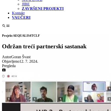
JIBE
ZAVRŠENI PROJEKTI
Kontakt
VAUČERI
Projekt AEQUALIS4TCLF
Održan treći partnerski sastanak
Autor
Goran Švast
Objavljeno
12. 7. 2024.
Pregleda