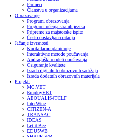
Partneri
Članstva u organizacijama
Obrazovanje
Programi obrazovanja
Programi učenja stranih jezika
Pripreme za majstorske ispite
Često postavljana pitanja
Jačanje izvrsnosti
Kurikularno planiranje
Interaktivne metode poučavanja
Andragoški modeli poučavanja
Osiguranje kvalitete
Izrada digitalnih obrazovnih sadržaja
Izrada dodatnih obrazovnih materijala
Projekti
MC.VET
EmployVET
AEQUALIS4TCLF
InterWine
CITIZEN-A
TRANSAC
IDEAS
Let it Bee
EDU5WB
SHAPE-WB