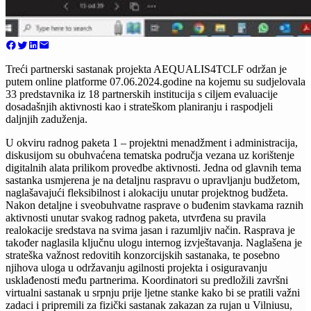
Treći partnerski sastanak projekta AEQUALIS4TCLF održan je
putem online platforme 07.06.2024.godine na kojemu su sudjelovala
33 predstavnika iz 18 partnerskih institucija s ciljem evaluacije
dosadašnjih aktivnosti kao i strateškom planiranju i raspodjeli
daljnjih zaduženja.
U okviru radnog paketa 1 – projektni menadžment i administracija,
diskusijom su obuhvaćena tematska područja vezana uz korištenje
digitalnih alata prilikom provedbe aktivnosti. Jedna od glavnih tema
sastanka usmjerena je na detaljnu raspravu o upravljanju budžetom,
naglašavajući fleksibilnost i alokaciju unutar projektnog budžeta.
Nakon detaljne i sveobuhvatne rasprave o buđenim stavkama raznih
aktivnosti unutar svakog radnog paketa, utvrđena su pravila
realokacije sredstava na svima jasan i razumljiv način. Rasprava je
također naglasila ključnu ulogu internog izvještavanja. Naglašena je
strateška važnost redovitih konzorcijskih sastanaka, te posebno
njihova uloga u održavanju agilnosti projekta i osiguravanju
usklađenosti među partnerima. Koordinatori su predložili završni
virtualni sastanak u srpnju prije ljetne stanke kako bi se pratili važni
zadaci i pripremili za fizički sastanak zakazan za rujan u Vilniusu,