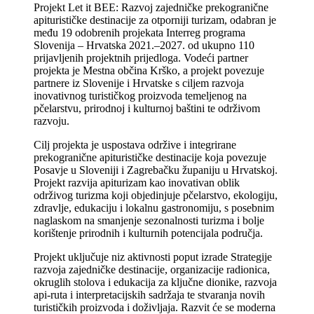
Projekt Let it BEE: Razvoj zajedničke prekogranične
apiturističke destinacije za otporniji turizam, odabran je
među 19 odobrenih projekata Interreg programa
Slovenija – Hrvatska 2021.–2027. od ukupno 110
prijavljenih projektnih prijedloga. Vodeći partner
projekta je Mestna občina Krško, a projekt povezuje
partnere iz Slovenije i Hrvatske s ciljem razvoja
inovativnog turističkog proizvoda temeljenog na
pčelarstvu, prirodnoj i kulturnoj baštini te održivom
razvoju.
Cilj projekta je uspostava održive i integrirane
prekogranične apiturističke destinacije koja povezuje
Posavje u Sloveniji i Zagrebačku županiju u Hrvatskoj.
Projekt razvija apiturizam kao inovativan oblik
održivog turizma koji objedinjuje pčelarstvo, ekologiju,
zdravlje, edukaciju i lokalnu gastronomiju, s posebnim
naglaskom na smanjenje sezonalnosti turizma i bolje
korištenje prirodnih i kulturnih potencijala područja.
Projekt uključuje niz aktivnosti poput izrade Strategije
razvoja zajedničke destinacije, organizacije radionica,
okruglih stolova i edukacija za ključne dionike, razvoja
api-ruta i interpretacijskih sadržaja te stvaranja novih
turističkih proizvoda i doživljaja. Razvit će se moderna