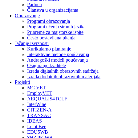
Partneri
Članstva u organizacijama
Obrazovanje
Programi obrazovanja
Programi učenja stranih jezika
Pripreme za majstorske ispite
Često postavljana pitanja
Jačanje izvrsnosti
Kurikularno planiranje
Interaktivne metode poučavanja
Andragoški modeli poučavanja
Osiguranje kvalitete
Izrada digitalnih obrazovnih sadržaja
Izrada dodatnih obrazovnih materijala
Projekti
MC.VET
EmployVET
AEQUALIS4TCLF
InterWine
CITIZEN-A
TRANSAC
IDEAS
Let it Bee
EDU5WB
SHAPE-WB