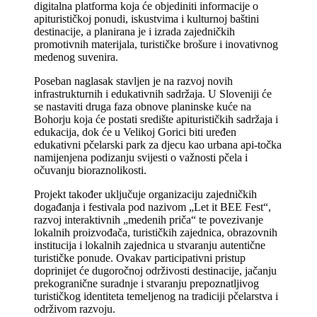
digitalna platforma koja će objediniti informacije o
apiturističkoj ponudi, iskustvima i kulturnoj baštini
destinacije, a planirana je i izrada zajedničkih
promotivnih materijala, turističke brošure i inovativnog
medenog suvenira.
Poseban naglasak stavljen je na razvoj novih
infrastrukturnih i edukativnih sadržaja. U Sloveniji će
se nastaviti druga faza obnove planinske kuće na
Bohorju koja će postati središte apiturističkih sadržaja i
edukacija, dok će u Velikoj Gorici biti uređen
edukativni pčelarski park za djecu kao urbana api-točka
namijenjena podizanju svijesti o važnosti pčela i
očuvanju bioraznolikosti.
Projekt također uključuje organizaciju zajedničkih
događanja i festivala pod nazivom „Let it BEE Fest“,
razvoj interaktivnih „medenih priča“ te povezivanje
lokalnih proizvođača, turističkih zajednica, obrazovnih
institucija i lokalnih zajednica u stvaranju autentične
turističke ponude. Ovakav participativni pristup
doprinijet će dugoročnoj održivosti destinacije, jačanju
prekogranične suradnje i stvaranju prepoznatljivog
turističkog identiteta temeljenog na tradiciji pčelarstva i
održivom razvoju.