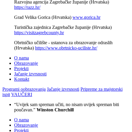
Razvojna agencija Zagrebačke županije (Hrvatska)
https://razz.hr/
Grad Velika Gorica (Hrvatska)
www.gorica.hr
Turistička zajednica Zagrebačke županije (Hrvatska)
https://visitzagrebcounty.hr
Obrtničko učilište - ustanova za obrazovanje odraslih
(Hrvatska)
https://www.obrtnicko-uciliste.hr/
O nama
Obrazovanje
Projekti
Jačanje izvrsnosti
Kontakt
Programi oobrazovanja
Jačanje izvrsnosti
Pripreme za majstorski
ispit
VAUČERI
“Uvijek sam spreman učiti, no nisam uvijek spreman biti
poučavan.”
Winston Churchill
O nama
Obrazovanje
Projekti