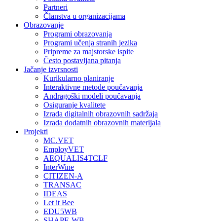
Partneri
Članstva u organizacijama
Obrazovanje
Programi obrazovanja
Programi učenja stranih jezika
Pripreme za majstorske ispite
Često postavljana pitanja
Jačanje izvrsnosti
Kurikularno planiranje
Interaktivne metode poučavanja
Andragoški modeli poučavanja
Osiguranje kvalitete
Izrada digitalnih obrazovnih sadržaja
Izrada dodatnih obrazovnih materijala
Projekti
MC.VET
EmployVET
AEQUALIS4TCLF
InterWine
CITIZEN-A
TRANSAC
IDEAS
Let it Bee
EDU5WB
SHAPE-WB