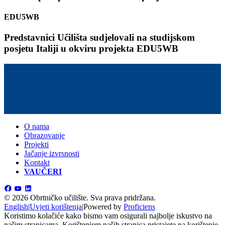
EDU5WB
Predstavnici Učilišta sudjelovali na studijskom
posjetu Italiji u okviru projekta EDU5WB
O nama
Obrazovanje
Projekti
Jačanje izvrsnosti
Kontakt
VAUČERI
©
2026 Obrtničko učilište.
Sva prava pridržana.
English
|
Uvjeti korištenja
|
Powered by
Proficiens
Koristimo kolačiće kako bismo vam osigurali najbolje iskustvo na
našim stranicama. Korištenjem naših stranica pristajete na korištenje